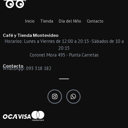
Inicio
Tienda
Día del Niño
Contacto
Café y Tienda Montevideo
Horarios: Lunes a Viernes de 12:00 a 20:15 -Sábados de 10 a
20:15
Coronel Mora 495 - Punta Carretas
Contacto
WhatsApp: 093 318 182
I
W
n
h
s
a
t
t
a
s
g
a