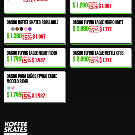
$
1.290
$
1.097
CASCO KOFFEE SKATES REGULABLE
CASCO FLYING EAGLE NEGRO MATE
$
2.090
$
1.777
$
1.290
$
1.097
CASCO FLYING EAGLE NIGHT RIDER
CASCO FLYING EAGLE METTLE GRIS
$
1.749
$
2.090
$
1.487
$
1.777
CASCO PARA NIÑOS FLYING EAGLE
MODELO RIDER
$
1.749
$
1.487