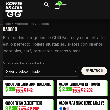
Ir
0
al
contenido
Inicio
/
Protecciones
/ Cascos
CASCOS
Explora las categorías de Chilli Boards y encuentra tu
estilo perfecto: rollers ajustables, skates con diseños
increíbles, surf, repuestos, cascos y mas!
Mostrando los 9 resultados
FILTROS
CASCO CON CALIBRADOR REGULABLE
CASCO FLYING EAGLE KT TIBURÓN
$
990
$
2.590
$
842
$
2.202
CASCO FLYING EAGLE KT TIGRE
CASCO PARA NIÑOS FLYING EAGLE V5
$
2.590
$
2.202