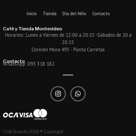
Inicio
Tienda
Día del Niño
Contacto
Café y Tienda Montevideo
Horarios: Lunes a Viernes de 12:00 a 20:15 -Sábados de 10 a
20:15
Coronel Mora 495 - Punta Carretas
Contacto
WhatsApp: 093 318 182
I
W
n
h
s
a
t
t
a
s
g
a
r
p
Chilli Boards 2026 ® Copyright
a
p