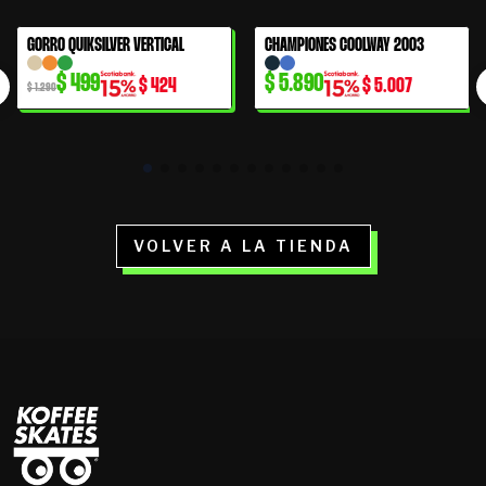
El
El
GORRO QUIKSILVER VERTICAL
CHAMPIONES COOLWAY 2003
61% OFF
precio
precio
$
499
$
5.890
$
424
$
5.007
original
actual
$
1.290
era:
es:
$ 1.290.
$ 499.
VOLVER A LA TIENDA