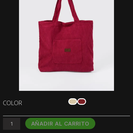
Bolso
COLOR
Tote
Bag
Pana
AÑADIR AL CARRITO
O
´NEILL