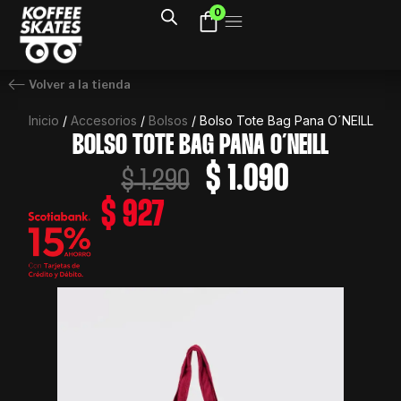
Ir
0
al
contenido
Volver a la tienda
Inicio
/
Accesorios
/
Bolsos
/ Bolso Tote Bag Pana O´NEILL
BOLSO TOTE BAG PANA O´NEILL
El
El
$
1.090
$
1.290
precio
precio
$
927
original
actual
era:
es:
$ 1.290.
$ 1.090.