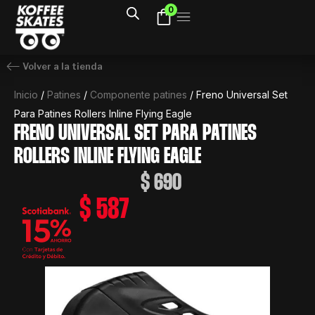
Ir
0
al
contenido
Volver a la tienda
Inicio
/
Patines
/
Componente patines
/ Freno Universal Set
Para Patines Rollers Inline Flying Eagle
FRENO UNIVERSAL SET PARA PATINES
ROLLERS INLINE FLYING EAGLE
$
690
$
587