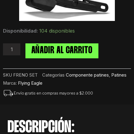
Freno
Disponibilidad:
104 disponibles
Universal
Set
Para
AÑADIR AL CARRITO
Patines
Rollers
Inline
Flying
SKU
FRENO SET
Categorías
Componente patines
,
Patines
Eagle
Marca:
Flying Eagle
cantidad
Envío gratis en compras mayores a $2.000
DESCRIPCIÓN: