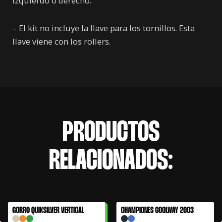
izquierdo o derecho.
– El kit no incluye la llave para los tornillos. Esta
llave viene con los rollers.
PRODUCTOS
RELACIONADOS:
El
El
GORRO QUIKSILVER VERTICAL
CHAMPIONES COOLWAY 2003
61% OFF
precio
precio