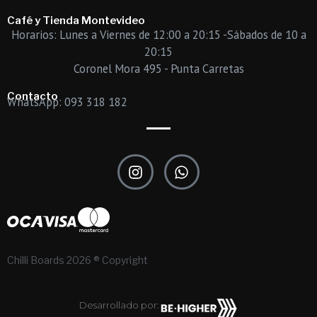
Café y Tienda Montevideo
Horarios: Lunes a Viernes de 12:00 a 20:15 -Sábados de 10 a
20:15
Coronel Mora 495 - Punta Carretas
Contacto
WhatsApp: 093 318 182
I
W
n
h
s
a
t
t
a
s
g
a
r
p
Chilli Boards 2026 ® Copyright
a
p
m
Desarrollado por: