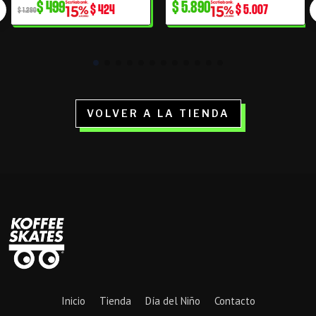
$
499
$
5.890
$
424
$
5.007
original
actual
$
1.290
era:
es:
$ 1.290.
$ 499.
VOLVER A LA TIENDA
Inicio
Tienda
Día del Niño
Contacto