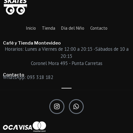
Inicio
Tienda
Día del Niño
Contacto
Café y Tienda Montevideo
Horarios: Lunes a Viernes de 12:00 a 20:15 -Sábados de 10 a
20:15
Coronel Mora 495 - Punta Carretas
Contacto
WhatsApp: 093 318 182
I
W
n
h
s
a
t
t
a
s