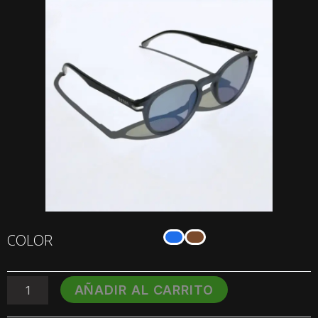
LENTES
COLOR
SOL
OSTEN
IBIZA
AÑADIR AL CARRITO
2605
cantidad