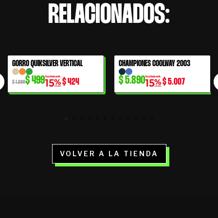
RELACIONADOS:
El
El
GORRO QUIKSILVER VERTICAL
CHAMPIONES COOLWAY 2003
61% OFF
precio
precio
$
499
$
5.890
$
424
$
5.007
original
actual
$
1.290
era:
es:
$ 1.290.
$ 499.
VOLVER A LA TIENDA