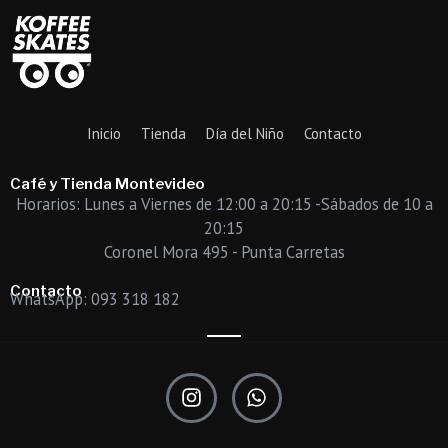
Inicio
Tienda
Día del Niño
Contacto
Café y Tienda Montevideo
Horarios: Lunes a Viernes de 12:00 a 20:15 -Sábados de 10 a
20:15
Coronel Mora 495 - Punta Carretas
Contacto
WhatsApp: 093 318 182
I
W
n
h
s
a
t
t