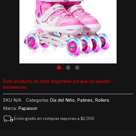
Este producto no está disponible porque no quedan
existencias.
SKU
N/A
Categorías
Día del Niño
,
Patines
,
Rollers
Marca:
Papaison
Envío gratis en compras mayores a $2.000