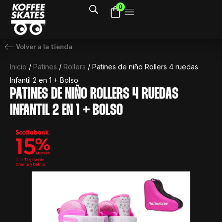
Ir
0
al
contenido
Volver a la tienda
Inicio
/
Patines
/
Rollers
/ Patines de niño Rollers 4 ruedas
Infantil 2 en 1 + Bolso
PATINES DE NIÑO ROLLERS 4 RUEDAS
INFANTIL 2 EN 1 + BOLSO