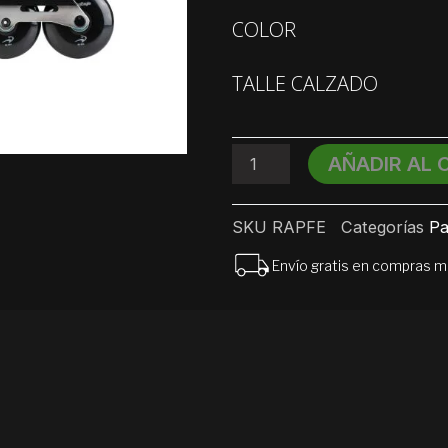
Rollers
COLOR
Flying
Eagle
Raptor
TALLE CALZADO
Carbono
cantidad
AÑADIR AL 
SKU
RAPFE
Categorías
Pa
Envío gratis en compras 