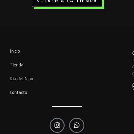
VOLVER A LA TIENDA
Inicio
Tienda
Día del Niño
Contacto
I
W
n
h
s
a