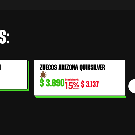
S:
I
ZUECOS ARIZONA QUIKSILVER
$
3.690
$
3.137