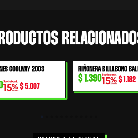
RODUCTOS RELACIONADO
NES COOLWAY 2003
RIÑONERA BILLABONG BAL
$
1.390
$
1.182
0
$
5.007