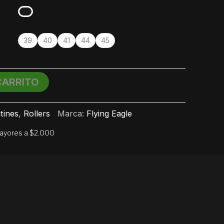
39
40
41
44
45
CARRITO
tines
,
Rollers
Marca:
Flying Eagle
mayores a $2.000