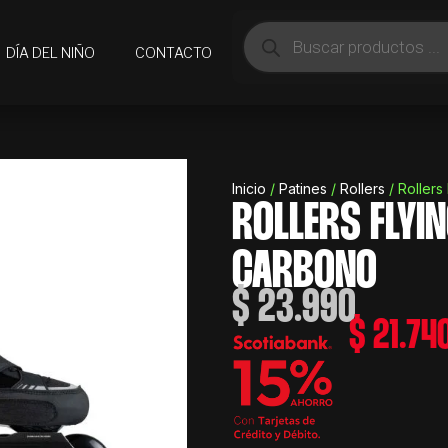
Búsqueda
de
DÍA DEL NIÑO
CONTACTO
productos
Inicio
/
Patines
/
Rollers
/ Rollers
ROLLERS FLYI
CARBONO
$
23.990
$
21.74