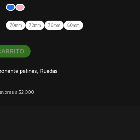
hasta
$ 1.012
$ 1.290
hasta
$ 1.097
70mm
72mm
76mm
80mm
CARRITO
onente patines
,
Ruedas
mayores a $2.000