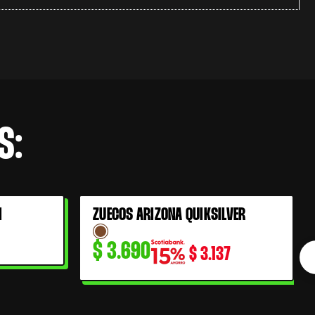
S:
I
ZUECOS ARIZONA QUIKSILVER
$
3.690
$
3.137