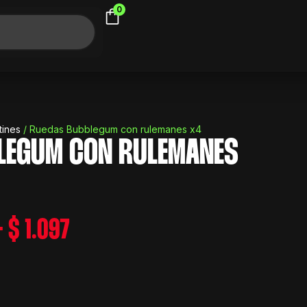
0
ines
/ Ruedas Bubblegum con rulemanes x4
LEGUM CON RULEMANES
Rango
0
de
Rango
-
$
1.097
precios:
de
desde
precios:
$ 1.190
desde