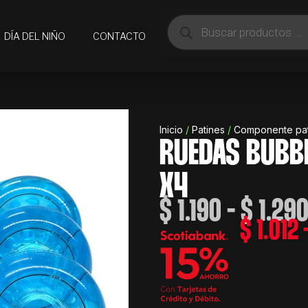
Búsqueda
de
DÍA DEL NIÑO
CONTACTO
productos
Inicio
/
Patines
/
Componente pat
RUEDAS BUBB
X4
$
1.190
-
$
1.29
$
1.012