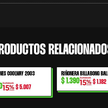
RODUCTOS RELACIONADO
NES COOLWAY 2003
RIÑONERA BILLABONG BAL
$
1.390
$
1.182
0
$
5.007