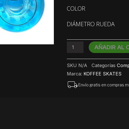
Ruedas
COLOR
Bubblegum
con
rulemanes
DIÁMETRO RUEDA
x4
cantidad
AÑADIR AL 
SKU
N/A
Categorías
Comp
Marca:
KOFFEE SKATES
Envío gratis en compras 