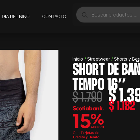
Búsqueda
de
DÍA DEL NIÑO
CONTACTO
productos
Inicio
/
Streetwear
/
Shorts y Be
SHORT DE BAÑ
TEMPO 16″
$
1.3
El
$
1.790
precio
$
1.182
original
era:
$ 1.790