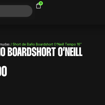
0
rmudas
/ Short de Baño Boardshort O’Neill Tempo 16″
O BOARDSHORT O’NEILL
90
El
precio
actual
es:
.
$ 1.390.