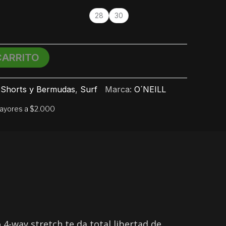
28
30
CARRITO
,
Shorts y Bermudas
,
Surf
Marca:
O´NEILL
mayores a $2.000
4-way stretch te da total libertad de