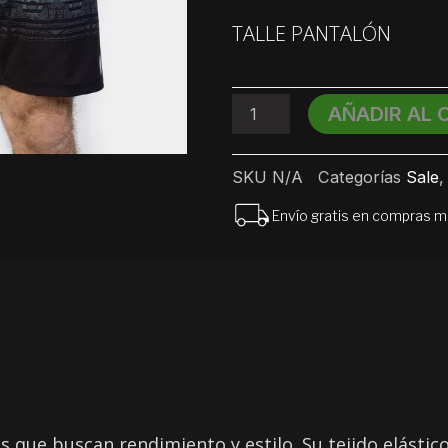
Short
TALLE PANTALÓN
de
Baño
Boardshort
O'Neill
AÑADIR AL 
Tempo
16"
cantidad
SKU
N/A
Categorías
Sale
Envío gratis en compras 
que buscan rendimiento y estilo. Su tejido elástico 