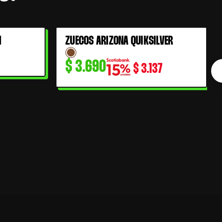
I
ZUECOS ARIZONA QUIKSILVER
$
3.690
$
3.137