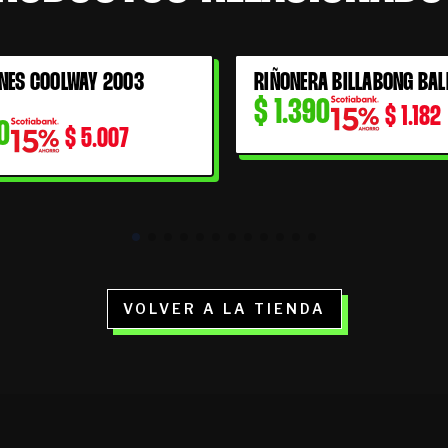
NES COOLWAY 2003
RIÑONERA BILLABONG BAL
$
1.390
$
1.182
0
$
5.007
VOLVER A LA TIENDA