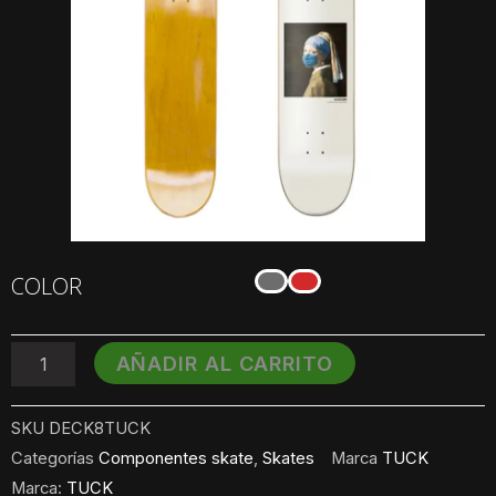
Tabla
COLOR
de
Skate
TUCK
AÑADIR AL CARRITO
8.0
cantidad
SKU
DECK8TUCK
Categorías
Componentes skate
,
Skates
Marca
TUCK
Marca:
TUCK