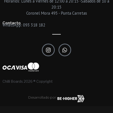
Horarios: Lunes a Viernes de 12:00 a 20:15 -Sábados de 10 a
20:15
Coronel Mora 495 - Punta Carretas
Contacto
WhatsApp: 093 318 182
I
W
n
h
s
a
t
t
a
s
g
a
r
p
Chilli Boards 2026 ® Copyright
a
p
m
Desarrollado por: