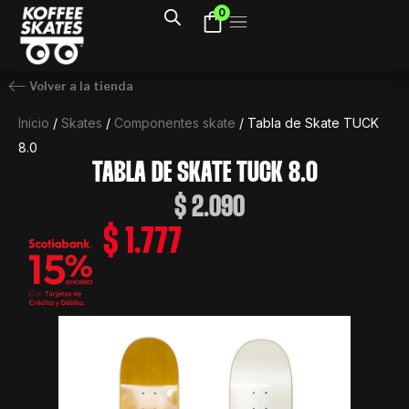
Ir
0
al
contenido
Volver a la tienda
Inicio
/
Skates
/
Componentes skate
/ Tabla de Skate TUCK
8.0
TABLA DE SKATE TUCK 8.0
$
2.090
$
1.777