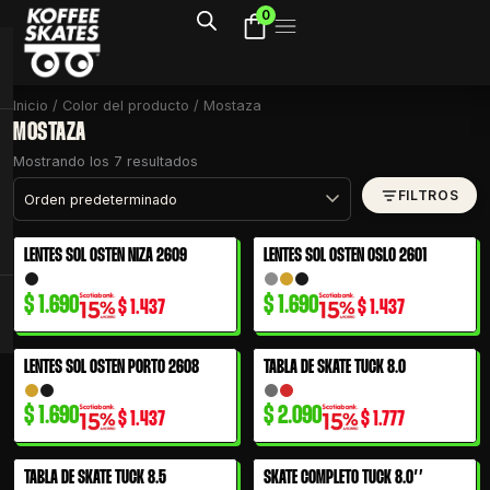
Ir
0
al
contenido
Inicio
/ Color del producto / Mostaza
MOSTAZA
Mostrando los 7 resultados
FILTROS
LENTES SOL OSTEN NIZA 2609
LENTES SOL OSTEN OSLO 2601
$
1.690
$
1.690
$
1.437
$
1.437
LENTES SOL OSTEN PORTO 2608
TABLA DE SKATE TUCK 8.0
$
1.690
$
2.090
$
1.437
$
1.777
TABLA DE SKATE TUCK 8.5
SKATE COMPLETO TUCK 8.0″