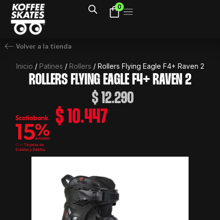
Ir
0
al
contenido
Volver a la tienda
Inicio
/
Patines
/
Rollers
/ Rollers Flying Eagle F4+ Raven 2
ROLLERS FLYING EAGLE F4+ RAVEN 2
$
12.290
$
10.447