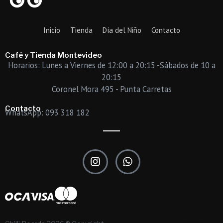
Inicio
Tienda
Día del Niño
Contacto
Café y Tienda Montevideo
Horarios: Lunes a Viernes de 12:00 a 20:15 -Sábados de 10 a
20:15
Coronel Mora 495 - Punta Carretas
Contacto
WhatsApp: 093 318 182
I
W
n
h
s
a
t
t
a
s
g
a
r
p