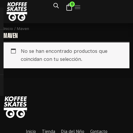
Ir
0
al
contenido
Inicio
/ Maven
MAVEN
No se han encontrado productos que
coincidan con tu selección.
Inicio
Tienda
Día del Niño
Contacto