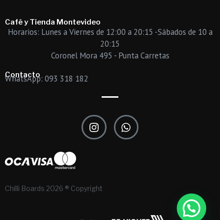
Café y Tienda Montevideo
Horarios: Lunes a Viernes de 12:00 a 20:15 -Sábados de 10 a
20:15
Coronel Mora 495 - Punta Carretas
Contacto
WhatsApp: 093 318 182
I
W
n
h
s
a
t
t
a
s
g
a
r
p
Chilli Boards 2026 ® Copyright
a
p
m