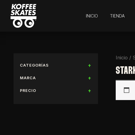
Ir
al
INICIO
TIENDA
contenido
Inicio
/ 
CATEGORÍAS
STAR
MARCA
PRECIO