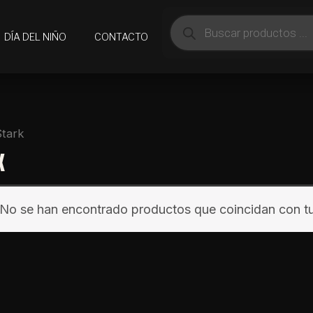
Búsqueda
de
DÍA DEL NIÑO
CONTACTO
productos
Stark
K
No se han encontrado productos que coincidan con tu