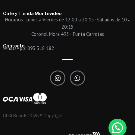
Café y Tienda Montevideo
Horarios: Lunes a Viernes de 12:00 a 20:15 -Sábados de 10 a
20:15
Coronel Mora 495 - Punta Carretas
Contacto
WhatsApp: 093 318 182
I
W
n
h
s
a
t
t
a
s
g
a
r
p
Chilli Boards 2026 ® Copyright
a
p
m