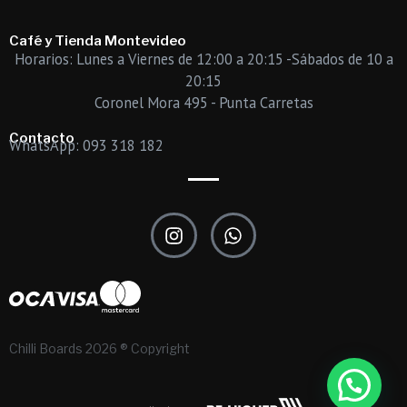
Café y Tienda Montevideo
Horarios: Lunes a Viernes de 12:00 a 20:15 -Sábados de 10 a
20:15
Coronel Mora 495 - Punta Carretas
Contacto
WhatsApp: 093 318 182
I
W
n
h
s
a
t
t
a
s
g
a
r
p
Chilli Boards 2026 ® Copyright
a
p
m