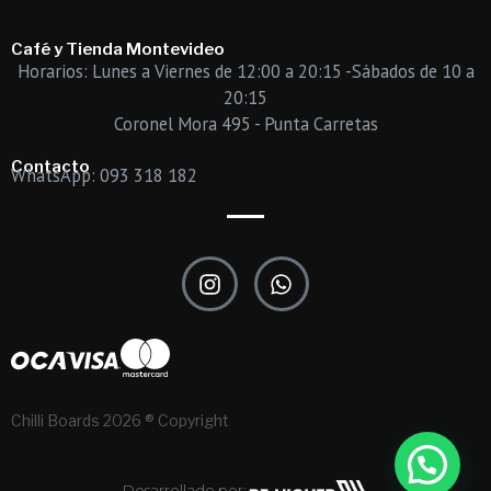
Café y Tienda Montevideo
Horarios: Lunes a Viernes de 12:00 a 20:15 -Sábados de 10 a
20:15
Coronel Mora 495 - Punta Carretas
Contacto
WhatsApp: 093 318 182
I
W
n
h
s
a
t
t
a
s
g
a
r
p
Chilli Boards 2026 ® Copyright
a
p
m
Desarrollado por: